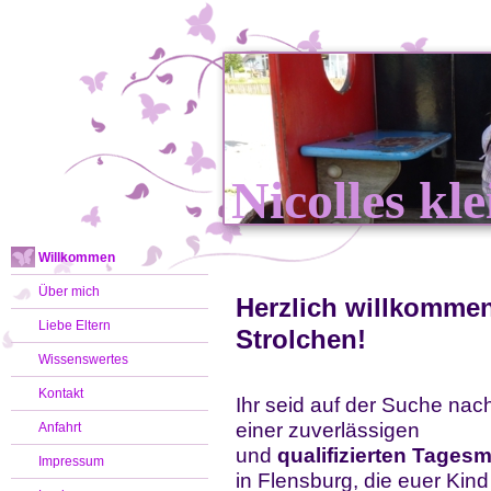
Nicolles kle
Willkommen
Über mich
Herzlich willkommen
Liebe Eltern
Strolchen!
Wissenswertes
Kontakt
Ihr seid auf der Suche nac
einer zuverlässigen
Anfahrt
und
qualifizierten Tagesm
Impressum
in Flensburg, die euer Kind